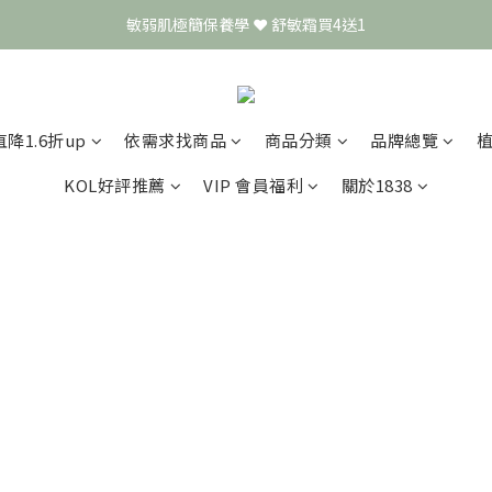
敏弱肌極簡保養學 ❤️ 舒敏霜買4送1
頭皮保養月❤️養髮精華買2送1
📣 加入LINE好友送50元
頭皮保養月❤️養髮精華買2送1
直降1.6折up
依需求找商品
商品分類
品牌總覽
KOL好評推薦
VIP 會員福利
關於1838