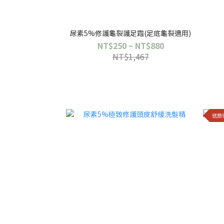
尿素5%修護龜裂護足霜(足底龜裂適用)
NT$250 ~ NT$880
NT$1,467
送旅