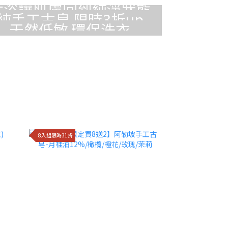
沐浴讓肌膚回到純淨狀態
純手工古皂 限時3折up
天然低敏 環保洗衣
8入組限時31折