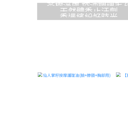
茶樹淨膚 控油調理毛
天然體香止汗劑
香遇繽紛好時光