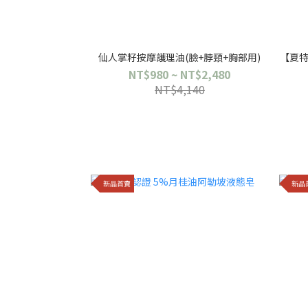
仙人掌籽按摩護理油(臉+脖頸+胸部用)
【夏特
NT$980 ~ NT$2,480
NT$4,140
新品首賣
新品