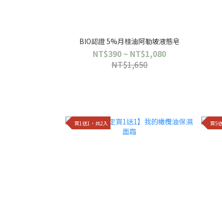
BIO認證 5%月桂油阿勒坡液態皂
NT$390 ~ NT$1,080
NT$1,650
買1送1，共2入
買5送