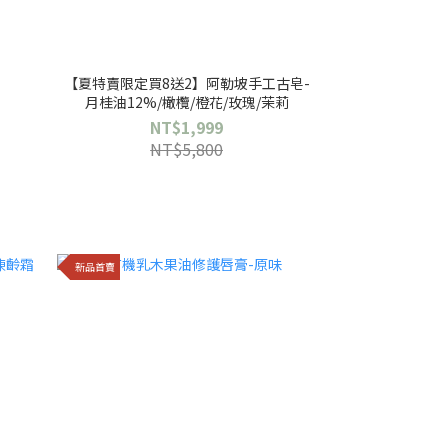
【夏特賣限定買8送2】阿勒坡手工古皂-
月桂油12%/橄欖/橙花/玫瑰/茉莉
NT$1,999
NT$5,800
新品首賣