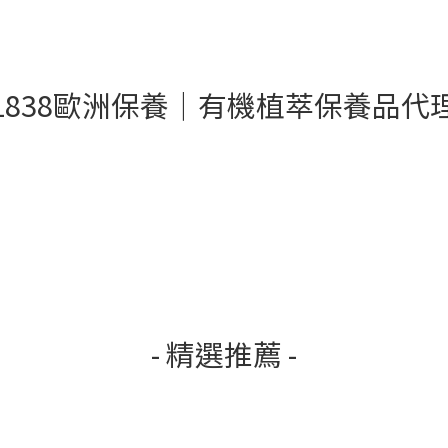
1838歐洲保養｜有機植萃保養品代
- 精選推薦 -