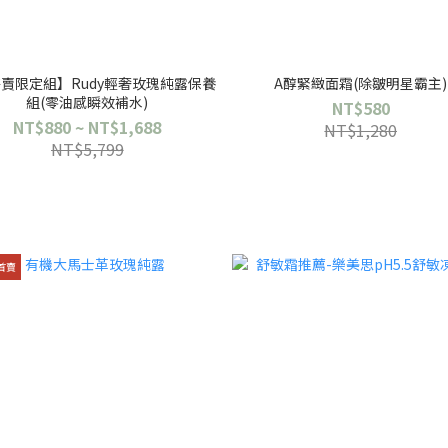
賣限定組】Rudy輕奢玫瑰純露保養
A醇緊緻面霜(除皺明星霸主)
組(零油感瞬效補水)
NT$580
NT$880 ~ NT$1,688
NT$1,280
NT$5,799
首賣