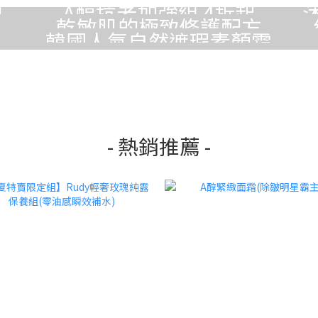
孔
A醇抗老加強組 4折起
乾敏肌的極致修護配方
韓國人氣自然遮瑕素顏霜
- 熱銷推薦 -