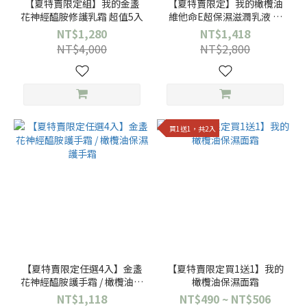
【夏特賣限定組】我的金盞
【夏特賣限定】我的橄欖油
花神經醯胺修護乳霜 超值5入
維他命E超保濕滋潤乳液 超
值4入
NT$1,280
NT$1,418
NT$4,000
NT$2,800
買1送1，共2入
【夏特賣限定任選4入】金盞
【夏特賣限定買1送1】我的
花神經醯胺護手霜 / 橄欖油保
橄欖油保濕面霜
濕護手霜
NT$1,118
NT$490 ~ NT$506