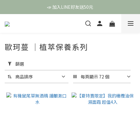
頭皮保養月❤️養髮精華買2送1
📣 加入LINE好友送50元
頭皮保養月❤️養髮精華買2送1
歐珂蔓 ｜植萃保養系列
套
用
篩選
篩
選
商品排序
每頁顯示 72 個
(0/20)
價格
(NT$)
~