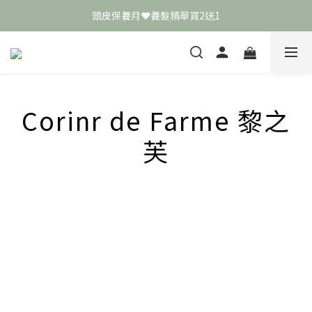
頭皮保養月❤️養髮精華買2送1
頭皮保養月❤️養髮精華買2送1
敏弱肌極簡保養學 ❤️ 舒敏霜買4送1
📣 加入LINE好友送50元
頭皮保養月❤️養髮精華買2送1
Corinr de Farme 黎之
芙