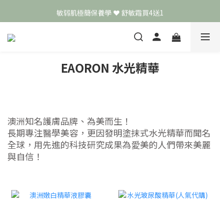
敏弱肌極簡保養學 ❤️ 舒敏霜買4送1
頭皮保養月❤️養髮精華買2送1
📣 加入LINE好友送50元
頭皮保養月❤️養髮精華買2送1
EAORON 水光精華
澳洲知名護膚品牌、為美而生！
長期專注醫學美容，更因發明塗抹式水光精華而聞名
全球，用先進的科技研究成果為愛美的人們帶來美麗
與自信！