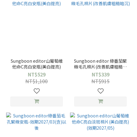
Sungboon editor山葡萄維
Sungboon editor 綠番茄緊
他命C亮白安瓶(美白提亮)
緻毛孔棉片(改善肌膚粗糙暗
沉)
NT$529
NT$339
NT$1,100
NT$915