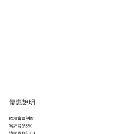
優惠說明
歐粉會員制度
寫評論領$50
填問券送$100