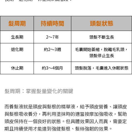
髮周期
持續時間
頭髮狀態
生長期
2～7年
頭髮不斷生長
退化期
約2～3週
毛囊開始萎縮，脫離毛乳頭，
頭髮停止生長
休止期
約3～4個月
頭髮脫落，毛囊進入休眠狀態
髮周期：掌握髮量變化的關鍵
而養髮液就是頭皮與髮根的精華液，給予頭皮營養、讓頭皮
與髮根吸收養分，再利用塗抹時的適當按摩加強吸收，幫助
頭皮保持在一個良好的狀態。但具體效果因人而異，需要定
期且持續使用才能達到強健髮根、髮絲強韌的效果。