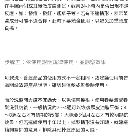
在手腕內側或耳後做皮膚測試，觀察24小時內是否出現不適
反應，如：發癢、發紅、起疹子等。若有不適情形，表示某
些成分可能不適合你，此時不要勉強使用，以避免加重頭皮
負擔。
步驟五：依使用說明規律使用，並觀察效果
每款洗、養髮產品的使用方式不一定相同，故建議使用前皆
需閱讀清楚產品說明，確認是濕髮或乾髮時使用。
而於
洗髮時力道不宜過大
，以免傷害髮根。使用養髮液或養
髮洗髮精後，一般情況約2～4週可以恢復頭皮油脂平衡；4
～8週左右才有初期的改變；大概要3個月左右才有較明顯的
效果。但若連續使用半年以上，掉髮情形沒有好轉，就建議
諮詢醫師的意見，排除其他掉髮原因的可能。