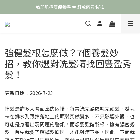
敏弱肌極簡保養學 ❤️ 舒敏霜買4送1
頭皮保養月❤️養髮精華買2送1
📣 加入LINE好友送50元
頭皮保養月❤️養髮精華買2送1
強健髮根怎麼做？7個養髮妙
招，教你選對洗髮精找回豐盈秀
髮！
更新日期：2026-7-23
掉髮是許多人會面臨的困擾，每當洗完澡或吹完頭髮，發現
卡在排水孔跟掉落地上的頭髮突然變多，不只影響外觀，也
可能是身體出現問題的警訊。而想要強健髮根、擁有濃密秀
髮，首先就要了解掉髮原因，才能對症下藥。因此，下面就
讓本文解析常見掉髮原因，並分享可幫助強健髮根的養髮方