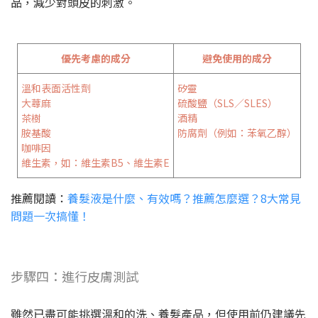
品，減少對頭皮的刺激。
優先考慮的成分
避免使用的成分
溫和表面活性劑
矽靈
大蕁麻
硫酸鹽（SLS／SLES）
茶樹
酒精
胺基酸
防腐劑（例如：苯氧乙醇）
咖啡因
維生素，如：維生素B5、維生素E
推薦閱讀：
養髮液是什麼、有效嗎？推薦怎麼選？8大常見
問題一次搞懂！
步驟四：進行皮膚測試
雖然已盡可能挑選溫和的洗、養髮產品，但使用前仍建議先