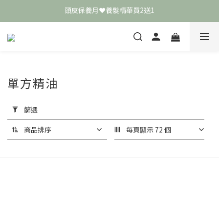
頭皮保養月❤️養髮精華買2送1
頭皮保養月❤️養髮精華買2送1
敏弱肌極簡保養學 ❤️ 舒敏霜買4送1
📣 加入LINE好友送50元
頭皮保養月❤️養髮精華買2送1
單方精油
套
用
篩選
篩
選
商品排序
每頁顯示 72 個
(0/20)
價格
(NT$)
~