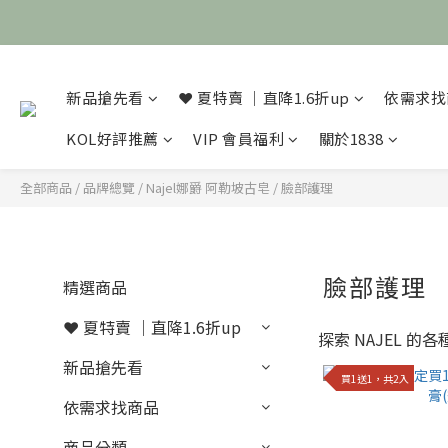
新品搶先看
❤️ 夏特賣 ｜直降1.6折up
依需求找
KOL好評推薦
VIP 會員福利
關於1838
全部商品
/
品牌總覽
/
Najel娜爵 阿勒坡古皂
/
臉部護理
臉部護理
精選商品
❤️ 夏特賣 ｜直降1.6折up
探索 NAJEL
新品搶先看
買1送1，共2入
依需求找商品
商品分類