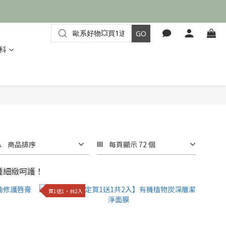
科
商品排序
每頁顯示 72 個
種細緻呵護！
買1送1，共2入