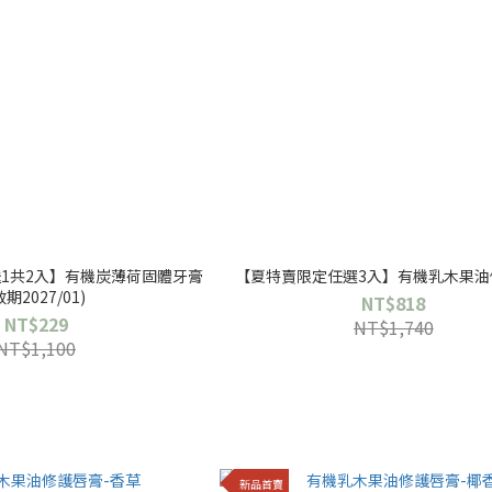
1共2入】有機炭薄荷固體牙膏
【夏特賣限定任選3入】有機乳木果油
效期2027/01)
NT$818
NT$229
NT$1,740
NT$1,100
新品首賣