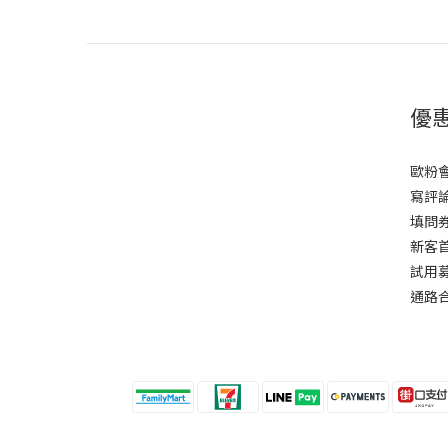
優
歐粉
寫評論
填問券
新客
試用
通路