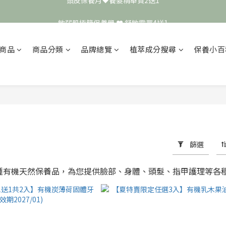
頭皮保養月❤️養髮精華買2送1
敏弱肌極簡保養學 ❤️ 舒敏霜買4送1
📣 加入LINE好友送50元
商品
商品分類
品牌總覽
植萃成分搜尋
保養小百
頭皮保養月❤️養髮精華買2送1
篩選
 的各種有機天然保養品，為您提供臉部、身體、頭髮、指甲護理等各