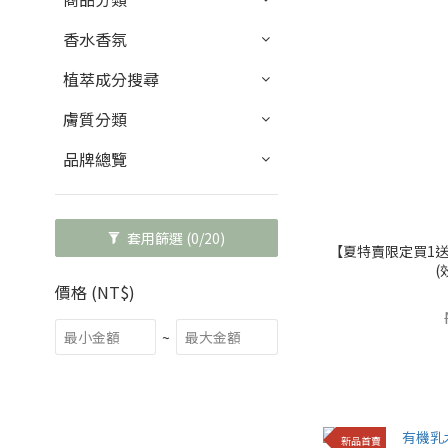
香水香氛
植萃成分搜尋
膚質分類
品牌總覽
套用篩選
(0/20)
【夏特賣限定買1送
(
價格 (NT$)
~
新品首賣