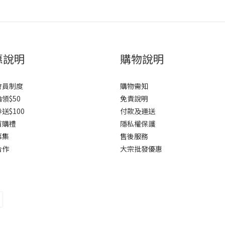
惠說明
購物說明
會員制度
購物需知
領$50
免責說明
送$100
付款及運送
首購禮
隱私權保護
募集
售後服務
合作
大宗批發優惠