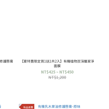
修護唇膏
【夏特賣限定買1送1共2入】有機植物炭深層潔淨
面膜
NT$425 ~ NT$450
NT$1,200
新品首賣