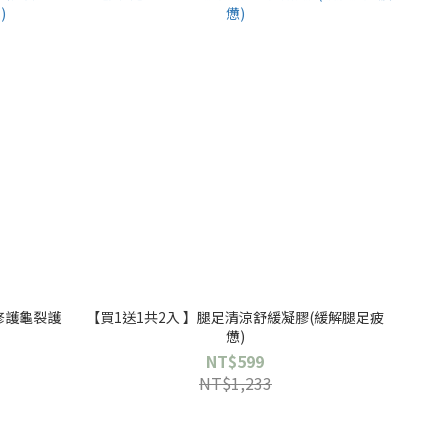
修護龜裂護
【買1送1共2入 】腿足清涼舒緩凝膠(緩解腿足疲
憊)
NT$599
NT$1,233