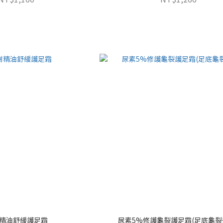
精油舒緩護足霜
尿素5%修護龜裂護足霜(足底龜裂