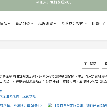
頭皮保養月❤️養髮精華買2送1
頭皮保養月❤️養髮精華買2送1
商品
商品分類
品牌總覽
植萃成分搜尋
保養小百
篩選
提供茶樹精油舒緩護足霜、尿素5%修護龜裂護足霜、腿足清涼舒緩凝膠
口代理，引進歐美日澳最新流行話題產品，買最天然、最優質的
足部護理
霜
乾燥如何改善
、
尿素功效