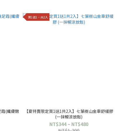
買1送1，共2入
足霜(纖膚嫩
【夏特賣限定買1送1共2入】七葉樹山金車舒緩膠
(一抹暢涼放鬆)
NT$344 ~ NT$480
NT$1,200