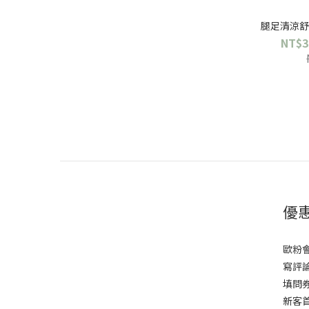
腿足清涼舒
NT$3
優
歐粉
寫評論
填問券
新客