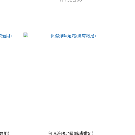
適用)
保濕淨味足霜(纖膚嫩足)