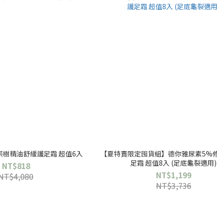
樹精油舒緩護足霜 超值6入
【夏特賣限定囤貨組】德你雅尿素5%
足霜 超值8入 (足底龜裂適用)
NT$818
NT$1,199
NT$4,080
NT$3,736