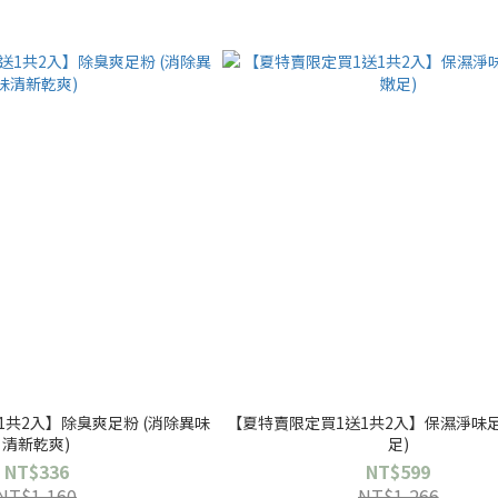
1共2入】除臭爽足粉 (消除異味
【夏特賣限定買1送1共2入】保濕淨味
清新乾爽)
足)
NT$336
NT$599
NT$1,160
NT$1,266