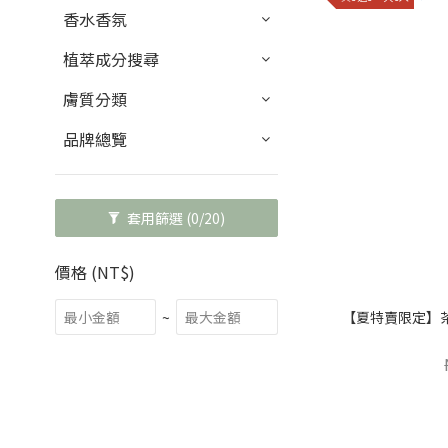
香水香氛
植萃成分搜尋
膚質分類
品牌總覽
套用篩選
(0/20)
價格 (NT$)
~
【夏特賣限定】茶