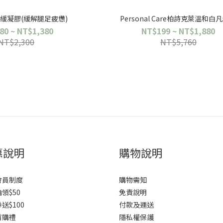
緩凝膠(緩解腿足疲憊)
Personal Care柏詩克萊溫和白
80 ~ NT$1,380
NT$199 ~ NT$1,880
NT$2,300
NT$5,760
惠說明
購物說明
會員制度
購物需知
領$50
免責說明
送$100
付款及運送
首購禮
隱私權保護