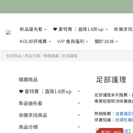
新品搶先看
❤️ 夏特賣 ｜直降1.6折up
依需求找
KOL好評推薦
VIP 會員福利
關於1838
全部商品
/
商品分類
/
美體潤膚
/
足部護理
足部護理
精選商品
❤️ 夏特賣 ｜直降1.6折up
足部護理系列推薦，
專業經營歐洲保養進
新品搶先看
熱銷推薦：
滋養護足
依需求找商品
保養知識：
皮膚乾癢
商品分類
買3送3，共6入