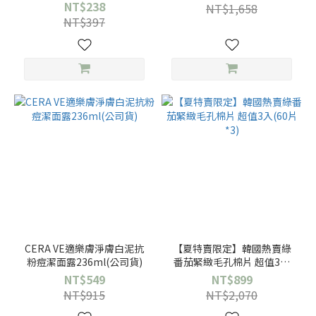
NT$238
NT$1,658
NT$397
CERA VE適樂膚淨膚白泥抗
【夏特賣限定】韓國熱賣綠
粉痘潔面露236ml(公司貨)
番茄緊緻毛孔棉片 超值3入
(60片*3)
NT$549
NT$899
NT$915
NT$2,070