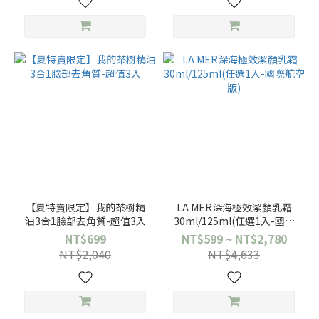
【夏特賣限定】我的茶樹精
LA MER深海極效潔顏乳霜
油3合1臉部去角質-超值3入
30ml/125ml(任選1入-國際
航空版)
NT$699
NT$599 ~ NT$2,780
NT$2,040
NT$4,633