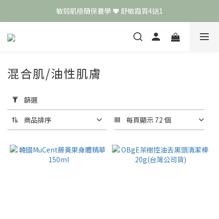
敏弱肌極簡保養學 ❤️ 舒敏霜買4送1
頭皮保養月❤️養髮精華買2送1
📣 加入LINE好友送50元
頭皮保養月❤️養髮精華買2送1
混合肌/油性肌膚
套
用
篩選
篩
選
商品排序
每頁顯示 72 個
(0/20)
價格
(NT$)
~