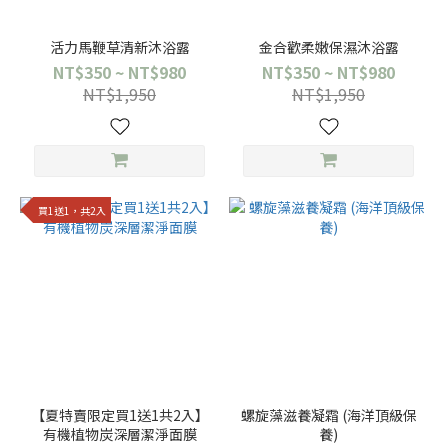
活力馬鞭草清新沐浴露
金合歡柔嫩保濕沐浴露
NT$350 ~ NT$980
NT$350 ~ NT$980
NT$1,950
NT$1,950
買1送1，共2入
【夏特賣限定買1送1共2入】
螺旋藻滋養凝霜 (海洋頂級保
有機植物炭深層潔淨面膜
養)