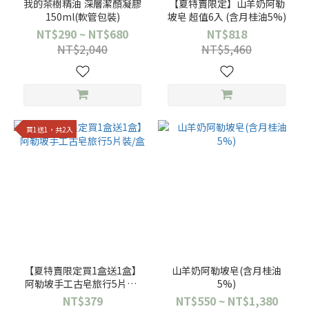
我的茶樹精油 深層潔顏凝膠
【夏特賣限定】山羊奶阿勒
150ml(軟管包裝)
坡皂 超值6入 (含月桂油5%)
NT$290 ~ NT$680
NT$818
NT$2,040
NT$5,460
買1送1，共2入
【夏特賣限定買1盒送1盒】
山羊奶阿勒坡皂(含月桂油
阿勒坡手工古皂旅行5片裝/
5%)
盒
NT$379
NT$550 ~ NT$1,380