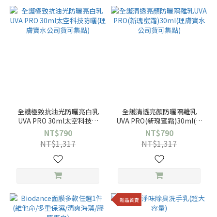
全護極致抗油光防曬亮白乳
全護清透亮顏防曬隔離乳
UVA PRO 30ml太空科技防
UVA PRO(新瑰蜜霜)30ml(理
曬(理膚寶水公司貨可集點)
膚寶水公司貨可集點)
NT$790
NT$790
NT$1,317
NT$1,317
新品首賣