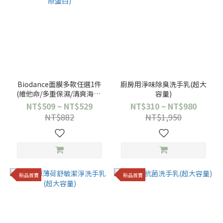
Biodance面膜多款任選1件
廚房用淨味除臭洗手乳(超大
(維他命/多重保濕/清爽海藻/
容量)
膠原蛋白)
NT$509 ~ NT$529
NT$310 ~ NT$980
NT$882
NT$1,950
新品首賣
新品首賣