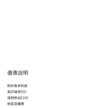
優惠說明
歐粉會員制度
寫評論領$50
填問券送$100
新客首購禮