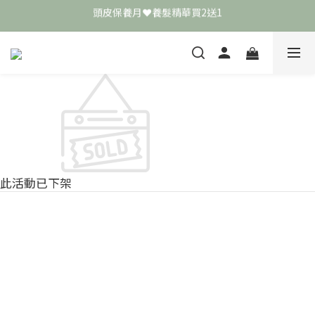
頭皮保養月❤️養髮精華買2送1
頭皮保養月❤️養髮精華買2送1
敏弱肌極簡保養學 ❤️ 舒敏霜買4送1
📣 加入LINE好友送50元
頭皮保養月❤️養髮精華買2送1
此活動已下架