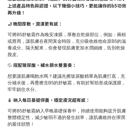
上述產品特色與認證，以下幾個小技巧，更能讓你的b5功效
再升級！
🌙 晚間厚敷，潤澤更有感：
可將B5舒敏霜作為晚安凍膜，厚敷在乾燥部位，例如：兩頰
或唇周，讓肌膚在夜間黃金時段，充分吸收維他命原B5的滋
養成分。隔天醒來，你會發現肌膚更加水潤細緻，告別乾燥
脫皮。
搭配玻尿酸，補水鎖水雙重奏：
💦
想要讓肌膚喝飽水嗎？建議先擦玻尿酸精華為肌膚打底，充
分補水後，再疊擦含B5的舒敏霜，有助於幫助形成保護膜，
牢牢鎖住水分。
納入每日基礎保養，穩定膚況超有感：
🧴
可將B5舒敏霜納入早晚基礎保養中，持續使用能夠提升肌膚
整體穩定性，減少敏弱不適的發生頻率，讓肌膚維持在彈潤
的最佳狀態！