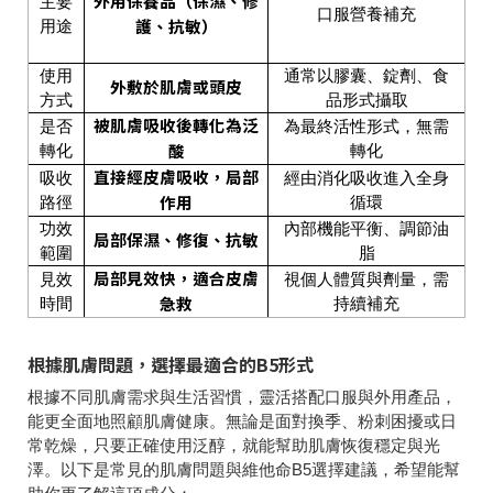
外用保養品（保濕、修
主要
口服營養補充
護、抗敏）
用途
使用
通常以膠囊、錠劑、食
外敷於肌膚或頭皮
方式
品形式攝取
被肌膚吸收後轉化為泛
是否
為最終活性形式，無需
酸
轉化
轉化
直接經皮膚吸收，局部
吸收
經由消化吸收進入全身
作用
路徑
循環
功效
內部機能平衡、調節油
局部保濕、修復、抗敏
範圍
脂
局部見效快，適合皮膚
見效
視個人體質與劑量，需
急救
時間
持續補充
根據肌膚問題，選擇最適合的B5形式
根據不同肌膚需求與生活習慣，靈活搭配口服與外用產品，
能更全面地照顧肌膚健康。無論是面對換季、粉刺困擾或日
常乾燥，只要正確使用泛醇，就能幫助肌膚恢復穩定與光
澤。以下是常見的肌膚問題與維他命B5選擇建議，希望能幫