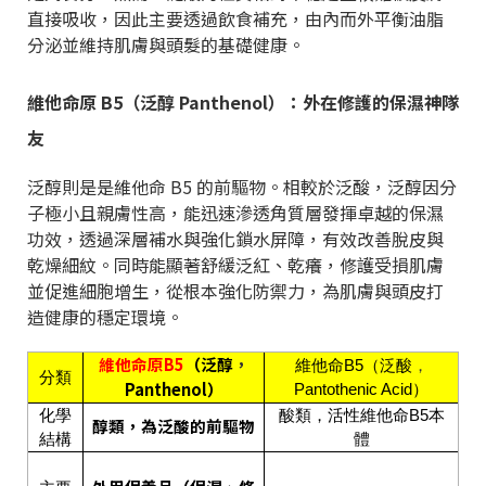
直接吸收，因此主要透過飲食補充，由內而外平衡油脂
分泌並維持肌膚與頭髮的基礎健康。
維他命原 B5（泛醇 Panthenol）：外在修護的保濕神隊
友
泛醇則是是維他命 B5 的前驅物。相較於泛酸，泛醇因分
子極小且親膚性高，能迅速滲透角質層發揮卓越的保濕
功效，透過深層補水與強化鎖水屏障，有效改善脫皮與
乾燥細紋。同時能顯著舒緩泛紅、乾癢，修護受損肌膚
並促進細胞增生，從根本強化防禦力，為肌膚與頭皮打
造健康的穩定環境。
維他命原B5
（泛醇
，
維他命B5（泛酸
，
分類
Panthenol）
Pantothenic Acid）
化學
酸類，活性維他命B5本
醇類，為泛酸的前驅物
結構
體