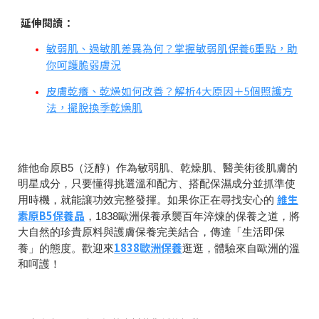
延伸閱讀：
敏弱肌、過敏肌差異為何？掌握敏弱肌保養6重點，助
你呵護脆弱膚況
皮膚乾癢、乾燥如何改善？解析4大原因＋5個照護方
法，擺脫換季乾燥肌
維他命原B5（泛醇）作為敏弱肌、乾燥肌、醫美術後肌膚的
明星成分，只要懂得挑選溫和配方、搭配保濕成分並抓準使
維生
用時機，就能讓功效完整發揮。如果你正在尋找安心的
素原B5保養品
，1838歐洲保養承襲百年淬煉的保養之道，將
大自然的珍貴原料與護膚保養完美結合，傳達「生活即保
1838歐洲保養
養」的態度。歡迎來
逛逛，體驗來自歐洲的溫
和呵護！