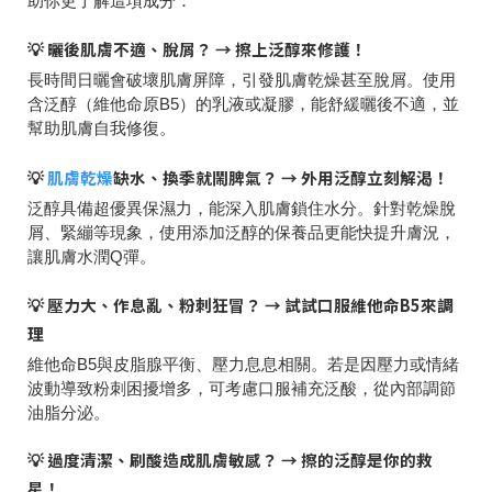
助你更了解這項成分：
💡 曬後肌膚不適、脫屑？ → 擦上泛醇來修護！
長時間日曬會破壞肌膚屏障，引發肌膚乾燥甚至脫屑。使用
含泛醇（維他命原B5）的乳液或凝膠，能舒緩曬後不適，並
幫助肌膚自我修復。
💡
肌膚乾燥
缺水、換季就鬧脾氣？ → 外用泛醇立刻解渴！
泛醇具備超優異保濕力，能深入肌膚鎖住水分。針對乾燥脫
屑、緊繃等現象，使用添加泛醇的保養品更能快提升膚況，
讓肌膚水潤Q彈。
💡 壓力大、作息亂、粉刺狂冒？ → 試試口服維他命B5來調
理
維他命B5與皮脂腺平衡、壓力息息相關。若是因壓力或情緒
波動導致粉刺困擾增多，可考慮口服補充泛酸，從內部調節
油脂分泌。
💡 過度清潔、刷酸造成肌膚敏感？ → 擦的泛醇是你的救
星！