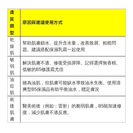
膚
質
原因與建議使用方式
類
型
乾
幫助肌膚鎖水、提升含水量，改善脫屑、粗糙問
燥
題。建議搭配保濕乳霜一起使用
肌
敏
解決肌膚不適、修復受損屏障。記得選擇無香精、
弱
低敏的B5修護霜尤佳
肌
油
雖為油肌，但肌膚可能缺水導致油水失衡。使用清
痘
爽型B5保濕品有助平衡油水，穩定膚況
肌
術
後
醫美術後（例如：雷射）的脆弱肌膚，B5能加速修
肌
復，減少肌膚不適反應。
膚