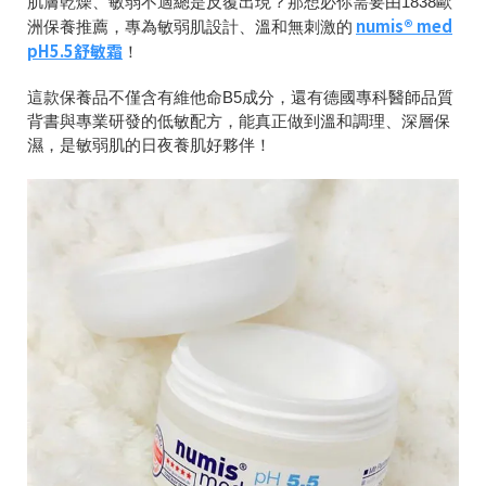
肌膚乾燥、敏弱不適總是反覆出現？那想必你需要由1838歐
numis® med
洲保養推薦，專為敏弱肌設計、溫和無刺激的
pH5.5舒敏霜
！
這款保養品不僅含有維他命B5成分，還有德國專科醫師品質
背書與專業研發的低敏配方，能真正做到溫和調理、深層保
濕，是敏弱肌的日夜養肌好夥伴！