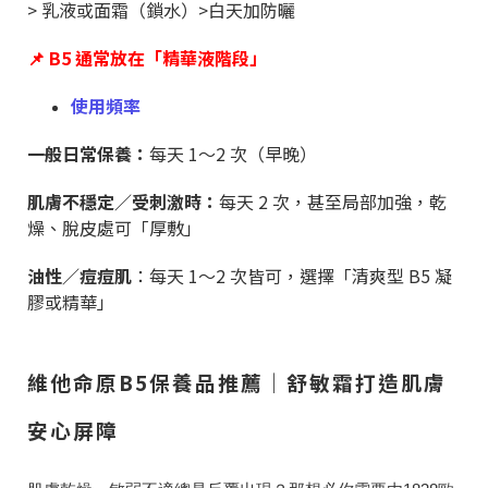
> 乳液或面霜（鎖水）>白天加防曬
📌 B5 通常放在「精華液階段」
使用頻率
一般日常保養：
每天 1～2 次（早晚）
肌膚不穩定／受刺激時：
每天 2 次，甚至局部加強，乾
燥、脫皮處可「厚敷」
油性／痘痘肌
：每天 1～2 次皆可，選擇「清爽型 B5 凝
膠或精華」
維他命原B5保養品推薦｜舒敏霜打造肌膚
安心屏障