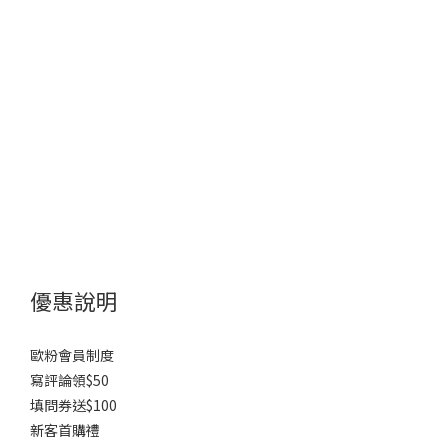
優惠說明
歐粉會員制度
寫評論領$50
填問券送$100
新客首購禮