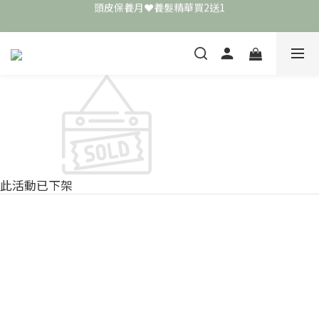
頭皮保養月❤️養髮精華買2送1
頭皮保養月❤️養髮精華買2送1
敏弱肌極簡保養學 ❤️ 舒敏霜買4送1
📣 加入LINE好友送50元
頭皮保養月❤️養髮精華買2送1
此活動已下架