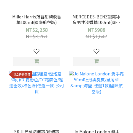
Miller Harris薄暮甜梨淡香
MERCEDES-BENZ銀霧冰
精100ml(國際航空版)
泉男性淡香精100ml(國際
航空版)
NT$2,258
NT$988
NT$3,763
NT$1,647
5.2折特惠價
SK-II 光蘊防曬霜/燈泡霜
Jo Malone London 潤手