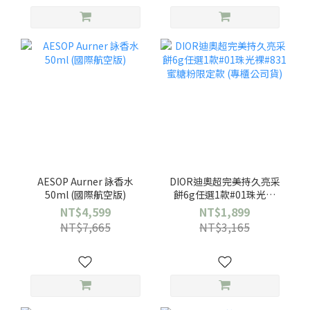
AESOP Aurner 詠香水
DIOR迪奧超完美持久亮采
50ml (國際航空版)
餅6g任選1款#01珠光裸
#831蜜糖粉限定款 (專櫃公
NT$4,599
NT$1,899
司貨)
NT$7,665
NT$3,165