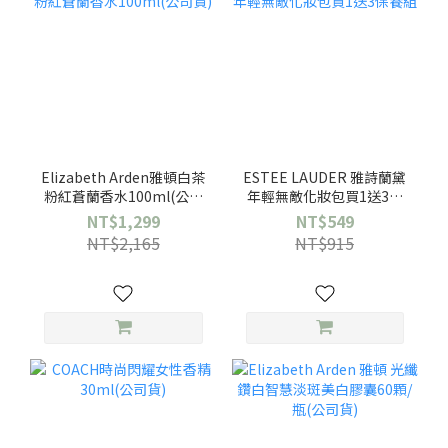
Elizabeth Arden雅頓白茶
ESTEE LAUDER 雅詩蘭黛
粉紅蒼蘭香水100ml(公司
年輕無敵化妝包買1送3保
貨)
養組
NT$1,299
NT$549
NT$2,165
NT$915