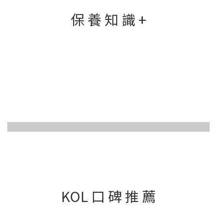
保 養 知 識 +
KOL 口 碑 推 薦