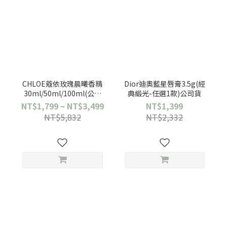
CHLOE蔻依玫瑰晨曦香精
Dior迪奧藍星唇膏3.5g(經
30ml/50ml/100ml(公司
典緞光-任選1款)公司貨
貨)
NT$1,799 ~ NT$3,499
NT$1,399
NT$5,832
NT$2,332