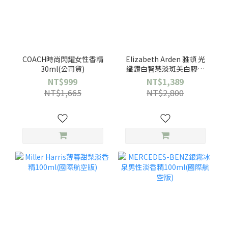
COACH時尚閃耀女性香精
Elizabeth Arden 雅頓 光
30ml(公司貨)
纖鑽白智慧淡斑美白膠囊
60顆/瓶(公司貨)
NT$999
NT$1,389
NT$1,665
NT$2,800