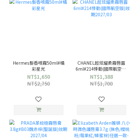
Hermes髮香噴霧50ml#橘
CHANEL超炫耀柔霧唇露
彩星光
6ml#214悸動(國際航空版)
效期2027/03
NT$1,650
NT$1,388
NT$2,750
NT$1,700