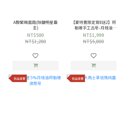
A醇緊緻面霜(除皺明星霸
【夏特賣限定買8送2】阿
主)
勒坡手工古皂-月桂油
12%/橄欖/橙花/玫瑰/茉莉
NT$580
NT$1,999
NT$1,280
NT$5,800
新品首賣
新品首賣