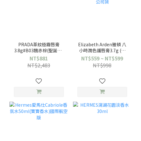
PRADA革紋極霧唇膏
Elizabeth Arden雅頓 八
3.8g#B03醜赤棕(聖誕版)
小時潤色護唇膏3.7g (無
效期2027/04
色/櫻桃粉/莓果紅/蜂蜜棕)
NT$881
NT$559 ~ NT$599
任選一款-公司貨
NT$2,483
NT$998