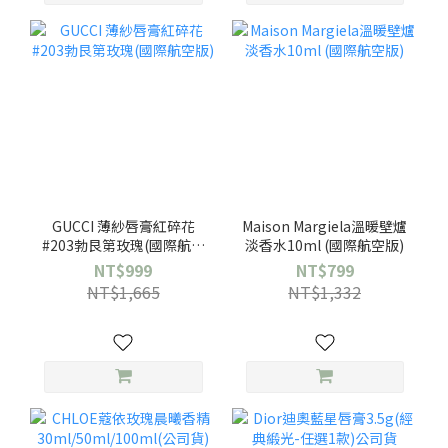
GUCCI 薄紗唇膏紅碎花
Maison Margiela溫暖壁爐
#203勃艮第玫瑰(國際航空
淡香水10ml (國際航空版)
版)
NT$999
NT$799
NT$1,665
NT$1,332