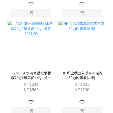
LANEIGE水潤修護睡眠唇
HH 私密積雪草淨森零毛霜
膜20g #莓果(Berry)-效期
50g(附專屬抹棒)
2027/05
NT$339
NT$425
NT$565
NT$708