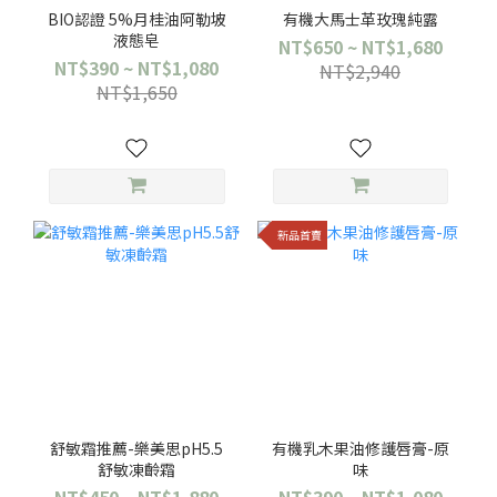
BIO認證 5%月桂油阿勒坡
有機大馬士革玫瑰純露
液態皂
NT$650 ~ NT$1,680
NT$390 ~ NT$1,080
NT$2,940
NT$1,650
新品首賣
舒敏霜推薦-樂美思pH5.5
有機乳木果油修護唇膏-原
舒敏凍齡霜
味