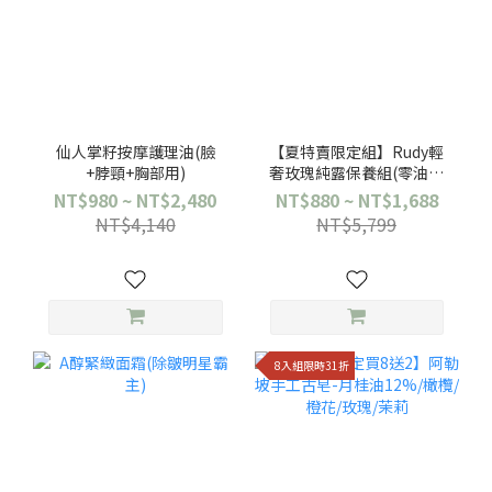
仙人掌籽按摩護理油(臉
【夏特賣限定組】Rudy輕
+脖頸+胸部用)
奢玫瑰純露保養組(零油感
瞬效補水)
NT$980 ~ NT$2,480
NT$880 ~ NT$1,688
NT$4,140
NT$5,799
8入組限時31折