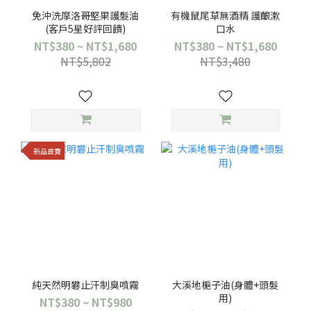
免沖洗摩洛哥堅果護髮油
有機鼠尾草無酒精 護齦漱
(客戶5星好評回饋)
口水
NT$380 ~ NT$1,680
NT$380 ~ NT$1,680
NT$5,802
NT$3,480
新品首賣
純天然明礬止汗制臭噴霧
大溪地梔子油(身體+頭髮
用)
NT$380 ~ NT$980