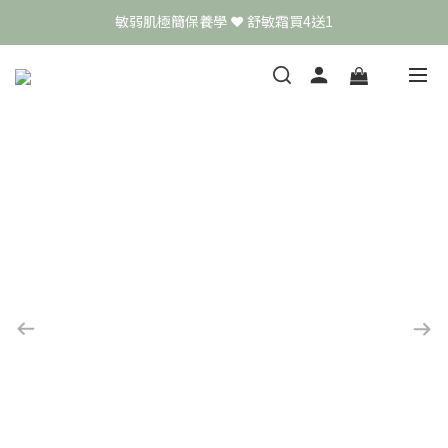
頭皮保養月❤️養髮精華買2送1
📣 加入LINE好友送50元
頭皮保養月❤️養髮精華買2送1