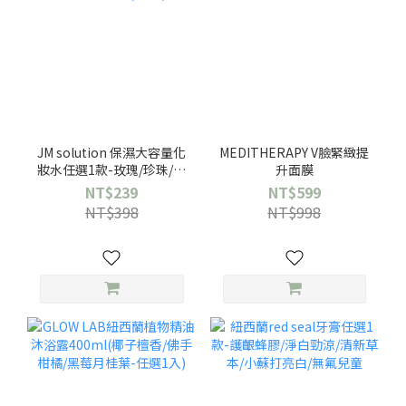
JM solution 保濕大容量化
MEDITHERAPY V臉緊緻提
妝水任選1款-玫瑰/珍珠/蜂
升面膜
蜜
NT$239
NT$599
NT$398
NT$998