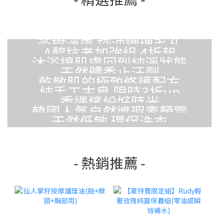
茶樹淨膚 控油調理毛孔
A醇抗老加強組 4折起
沐浴讓肌膚回到純淨狀態
天然體香止汗劑
乾敏肌的極致修護配方
純手工古皂 限時3折up
香遇繽紛好時光
韓國人氣自然遮瑕素顏霜
天然低敏 環保洗衣
- 熱銷推薦 -