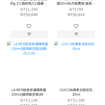
30g (CC霜粉色/CC霜膚色/
霜50ml牡丹與麂皮/鼠尾草
輕透全效/校色綠)任選一
&海鹽-任選1款(國際航空
NT$1,599
NT$799
款-公司貨
版)
NT$3,048
NT$1,332
LA MER超能修護精華露
GUCCI絲潤柔光妝前乳
150ml(國際航空版)效期
30ml
2027/05
NT$3,149
NT$1,399