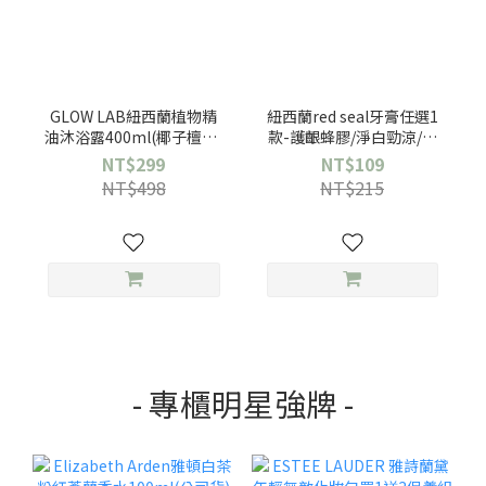
GLOW LAB紐西蘭植物精
紐西蘭red seal牙膏任選1
油沐浴露400ml(椰子檀香/
款-護齦蜂膠/淨白勁涼/清
佛手柑橘/黑莓月桂葉-任選
新草本/小蘇打亮白/無氟兒
NT$299
NT$109
1入)
童
NT$498
NT$215
- 專櫃明星強牌 -