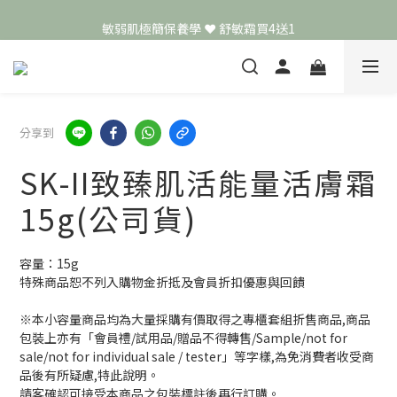
敏弱肌極簡保養學 ❤️ 舒敏霜買4送1
頭皮保養月❤️養髮精華買2送1
📣 加入LINE好友送50元
頭皮保養月❤️養髮精華買2送1
分享到
SK-II致臻肌活能量活膚霜
15g(公司貨)
容量：15g
特殊商品恕不列入購物金折抵及會員折扣優惠與回饋
※本小容量商品均為大量採購有價取得之專櫃套組折售商品,商品
包裝上亦有「會員禮/試用品/贈品不得轉售/Sample/not for 
sale/not for individual sale / tester」等字樣,為免消費者收受商
品後有所疑慮,特此說明。
請客確認可接受本商品之包裝標註後再行訂購。