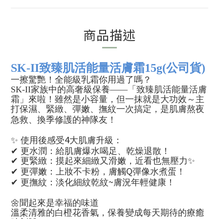
商品描述
SK-II致臻肌活能量活膚霜15g(公司貨)
一擦驚艷！全能級乳霜你用過了嗎？
SK-II
家族中的高奢級保養——「致臻肌活能量活膚
霜」來啦！雖然是小容量，但一抹就是大功效～主
打保濕、緊緻、彈嫩、撫紋一次搞定，是肌膚熬夜
急救、換季修護的神隊友！
4
✨
使用後感受
大肌膚升級：
✔
更水潤：給肌膚爆水喝足、乾燥退散！
✔
更緊緻：摸起來細緻又滑嫩，近看也無壓力
✨
Q
✔
更彈嫩：上妝不卡粉，膚觸
彈像水煮蛋！
~
✔
更撫紋：淡化細紋乾紋
膚況年輕健康！
🌼
聞起來是幸福的味道
溫柔清雅的白橙花香氣，保養變成每天期待的療癒