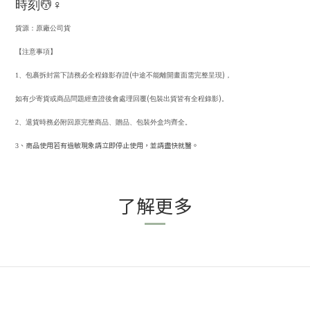
時刻
💆
♀
貨源：原廠公司貨
【注意事項】
(
)
1
、包裹拆封當下請務必全程錄影存證
中途不能離開畫面需完整呈現
，
(
)
如有少寄貨或商品問題經查證後會處理回覆
包裝出貨皆有全程錄影
。
2
、退貨時務必附回原完整商品、贈品、包裝外盒均齊全。
、商品使用若有過敏現象請立即停止使用，並請盡快就醫。
3
了解更多