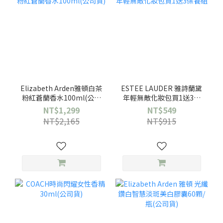
Elizabeth Arden雅頓白茶
ESTEE LAUDER 雅詩蘭黛
粉紅蒼蘭香水100ml(公司
年輕無敵化妝包買1送3保
貨)
養組
NT$1,299
NT$549
NT$2,165
NT$915