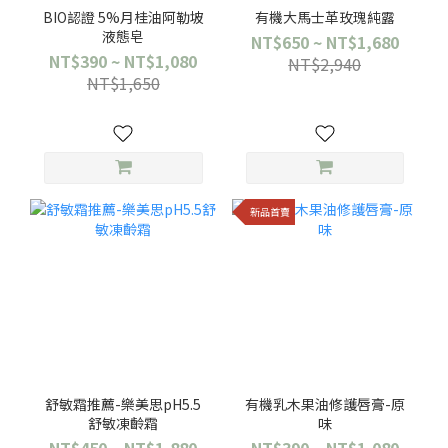
BIO認證 5%月桂油阿勒坡
有機大馬士革玫瑰純露
液態皂
NT$650 ~ NT$1,680
NT$390 ~ NT$1,080
NT$2,940
NT$1,650
新品首賣
舒敏霜推薦-樂美思pH5.5
有機乳木果油修護唇膏-原
舒敏凍齡霜
味