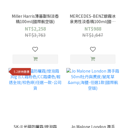
Miller Harris薄暮甜梨淡香
MERCEDES-BENZ銀霧冰
精100ml(國際航空版)
泉男性淡香精100ml(國際
航空版)
NT$2,258
NT$988
NT$3,763
NT$1,647
5.2折特惠價
SK-II 光蘊防曬霜/燈泡霜
Jo Malone London 潤手