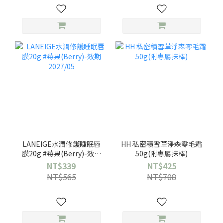
LANEIGE水潤修護睡眠唇
HH 私密積雪草淨森零毛霜
膜20g #莓果(Berry)-效期
50g(附專屬抹棒)
2027/05
NT$339
NT$425
NT$565
NT$708