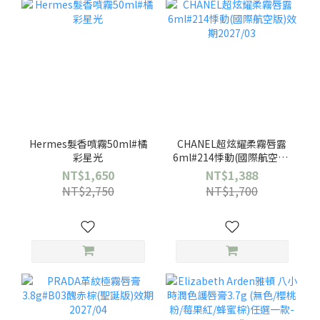
Hermes髮香噴霧50ml#橘
CHANEL超炫耀柔霧唇露
彩星光
6ml#214悸動(國際航空版)
效期2027/03
NT$1,650
NT$1,388
NT$2,750
NT$1,700