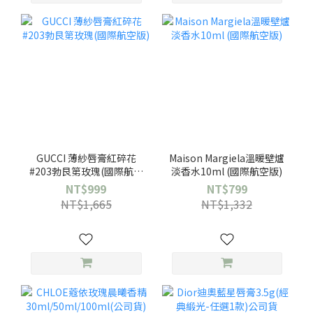
GUCCI 薄紗唇膏紅碎花
Maison Margiela溫暖壁爐
#203勃艮第玫瑰(國際航空
淡香水10ml (國際航空版)
版)
NT$999
NT$799
NT$1,665
NT$1,332