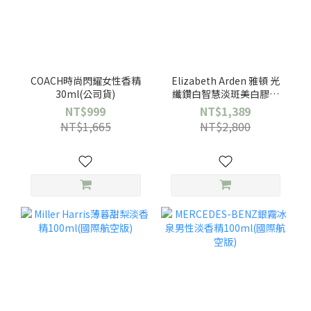
COACH時尚閃耀女性香精
Elizabeth Arden 雅頓 光
30ml(公司貨)
纖鑽白智慧淡斑美白膠囊
60顆/瓶(公司貨)
NT$999
NT$1,389
NT$1,665
NT$2,800