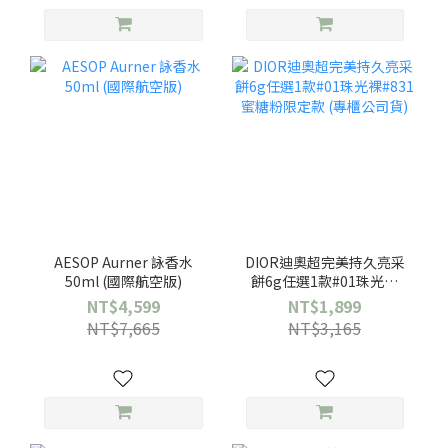
AESOP Aurner 詠香水
DIOR迪奧超完美持久亮采
50ml (國際航空版)
餅6g任選1款#01珠光裸
#831蜜糖粉限定款 (專櫃公
NT$4,599
NT$1,899
司貨)
NT$7,665
NT$3,165