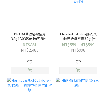
PRADA革紋極霧唇膏
Elizabeth Arden雅頓 八
3.8g#B03醜赤棕(聖誕版)
小時潤色護唇膏3.7g (無
效期2027/04
色/櫻桃粉/莓果紅/蜂蜜棕)
NT$881
NT$559 ~ NT$599
任選一款-公司貨
NT$2,483
NT$998