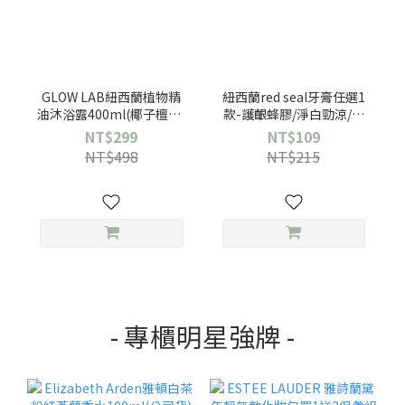
GLOW LAB紐西蘭植物精
紐西蘭red seal牙膏任選1
油沐浴露400ml(椰子檀香/
款-護齦蜂膠/淨白勁涼/清
佛手柑橘/黑莓月桂葉-任選
新草本/小蘇打亮白/無氟兒
NT$299
NT$109
1入)
童
NT$498
NT$215
- 專櫃明星強牌 -