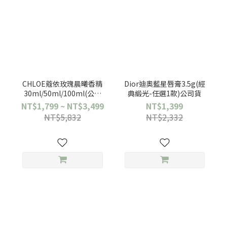
CHLOE蔻依玫瑰晨曦香精
Dior迪奧藍星唇膏3.5g(經
30ml/50ml/100ml(公司
典緞光-任選1款)公司貨
貨)
NT$1,799 ~ NT$3,499
NT$1,399
NT$5,832
NT$2,332