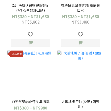
免沖洗摩洛哥堅果護髮油
有機鼠尾草無酒精 護齦漱
(客戶5星好評回饋)
口水
NT$380 ~ NT$1,680
NT$380 ~ NT$1,680
NT$5,802
NT$3,480
新品首賣
純天然明礬止汗制臭噴霧
大溪地梔子油(身體+頭髮
用)
NT$380 ~ NT$980