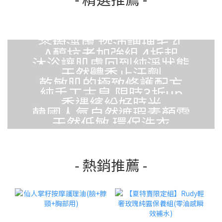
茶樹淨膚 控油調理毛孔
A醇抗老加強組 4折起
沐浴讓肌膚回到純淨狀態
天然體香止汗劑
乾敏肌的極致修護配方
純手工古皂 限時3折up
香遇繽紛好時光
韓國人氣自然遮瑕素顏霜
天然低敏 環保洗衣
- 熱銷推薦 -