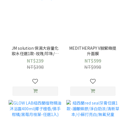
JM solution 保濕大容量化
MEDITHERAPY V臉緊緻提
妝水任選1款-玫瑰/珍珠/蜂
升面膜
蜜
NT$239
NT$599
NT$398
NT$998