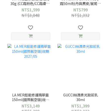
30g (CC霜粉色/CC霜膚色/
霜50ml牡丹與麂皮/鼠尾草
輕透全效/校色綠)任選一
&海鹽-任選1款(國際航空
NT$1,599
NT$799
款-公司貨
版)
NT$3,048
NT$1,332
LA MER超能修護精華露
GUCCI絲潤柔光妝前乳
150ml(國際航空版)效期
30ml
2027/05
NT$3,149
NT$1,399