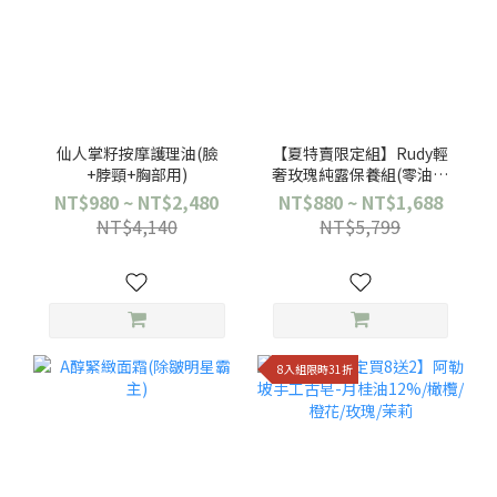
仙人掌籽按摩護理油(臉
【夏特賣限定組】Rudy輕
+脖頸+胸部用)
奢玫瑰純露保養組(零油感
瞬效補水)
NT$980 ~ NT$2,480
NT$880 ~ NT$1,688
NT$4,140
NT$5,799
8入組限時31折