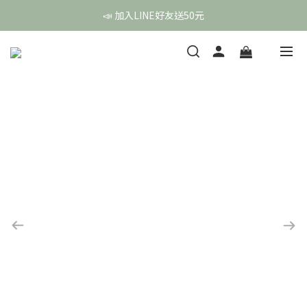
頭皮保養月❤️養髮精華買2送1
頭皮保養月❤️養髮精華買2送1