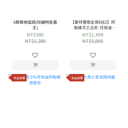
A醇緊緻面霜(除皺明星霸
【夏特賣限定買8送2】阿
主)
勒坡手工古皂-月桂油
12%/橄欖/橙花/玫瑰/茉莉
NT$580
NT$1,999
NT$1,280
NT$5,800
新品首賣
新品首賣