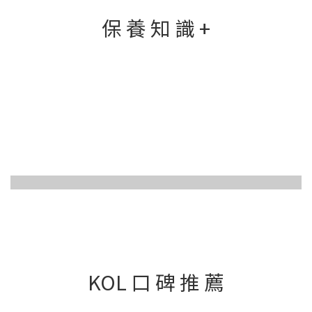
保 養 知 識 +
KOL 口 碑 推 薦