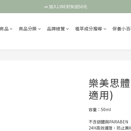
頭皮保養月❤️養髮精華買2送1
📣 加入LINE好友送50元
頭皮保養月❤️養髮精華買2送1
商品
商品分類
品牌總覽
植萃成分搜尋
保養小百
樂美思體
適用)
容量：50ml
不含鋁鹽與PARABEN
24H高效護理，防止異