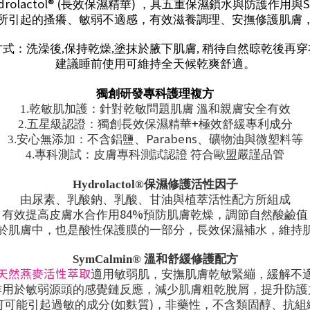
rolactol® (
)
S
長效保濕精華
，具五重保濕鎖水與防護作用與
所引起的搔癢、敏弱不適感，有效滋養調理、安撫修護肌膚
方式：
洗澡後
,
保持乾燥
,
塗抹於腋下肌膚
,
稍待自然晾乾後再穿
建議睡前使用可維持全天候乾爽舒適。
獨創研發專科護理複方
1.
乾敏肌加護：針對乾敏問題肌膚 溫和親膚安全有效
+
2.
五星級認證：獨創長效保濕精華
極效舒緩專利成分
Parabens
3.
安心無添加：不含鋁鹽、
、礦物油與微塑料等
4.
專科測試：皮膚專科測試認證 符合歐盟嚴謹品管
Hydrolactol®
保濕修護活性因子
由尿素、乳酸鈉、乳酸、甘油與植萃活性配方所組成
84%
有效提高皮膚水合作用
預防肌膚乾燥，調節自然酸鹼值
於肌膚中，也是酸性保護膜的一部分，長效保濕補水，維持
SymCalmin®
溫和舒緩修護配方
天然燕麥活性萃取
適用敏弱肌，安撫肌膚乾敏緊繃，緩解不
作用於敏弱源頭的感覺鏈反應，減少肌膚粗乾脫屑，提升防護
(
)
何可能引起過敏的成分
如麩質
，非藥性，不含類固醇、抗組