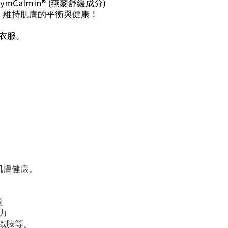
ymCalmin® (
)
燕麥舒緩成分
，維持肌膚的平衡與健康！
衣服。
肌膚健康。
適
力
織胺等。