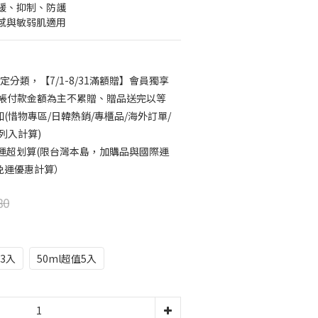
緩、抑制、防護
感與敏弱肌適用
定分類，【7/1-8/31滿額贈】會員獨享
結帳付款金額為主不累贈、贈品送完以等
(惜物專區/日韓熱銷/專櫃品/海外訂單/
列入計算)
免運超划算(限台灣本島，加購品與國際運
免運優惠計算）
80
x3入
50ml超值5入