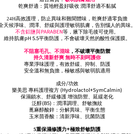
乾爽舒適：質地輕盈好吸收 潤澤舒適不黏膩
24H
高效護理，防止異味和難聞體味，乾爽舒適零負擔
全天候淨味、潤澤、舒緩與護理敏弱肌膚，告別惱人的異味
PARABEN
不含鋁鹽與
等，腋下除毛後可使用。
pH 5.5
維持肌膚
平衡防護，不會破壞天然的酸性保護膜。
不阻塞毛孔、不混味
，不破壞平衡防禦
持久清新舒爽 無時不刻呵護你
專業淨味護理，有效舒緩、抑制、防護
安全溫和無負擔，極敏感與敏弱肌適用
/
成分
功效
(Hydrolactol+SymCalmin)
樂美思 專科護理複方
保濕鎖水、舒緩修護 增強防禦、延緩老化
(B5)
泛醇
：潤澤調理、舒敏撫紋
蓖麻醇酸鋅：分解異味、平衡生態
玉米茴香酸：清新淨味、抗菌防護
+
5
重保濕修護力
極致舒敏防護