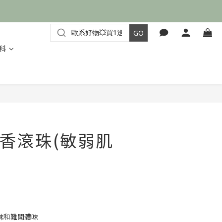
科
立即購買
香滾珠(敏弱肌
味和難聞體味