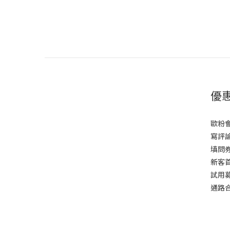
優
歐粉
寫評論
填問券
新客
試用
通路