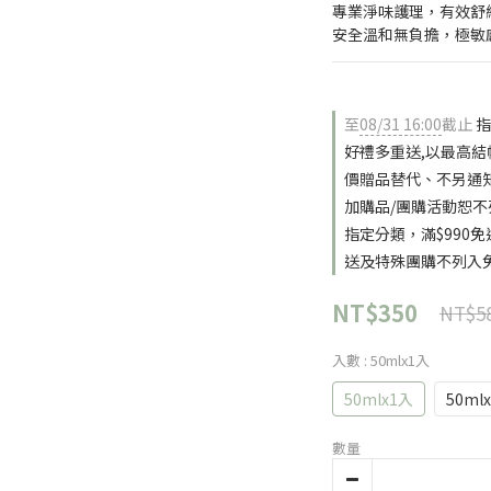
專業淨味護理，有效舒
安全溫和無負擔，極敏
至
08/31 16:00
截止
指
好禮多重送,以最高
價贈品替代、不另通知
加購品/團購活動恕不
指定分類，滿$990
送及特殊團購不列入
NT$350
NT$5
入數
: 50mlx1入
50mlx1入
50ml
數量