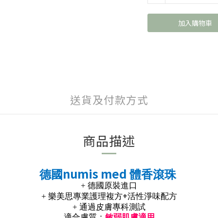
加入購物車
送貨及付款方式
商品描述
numis med
德國
體香滾珠
+
德國原裝進口
+
+
樂美思專業護理複方
活性淨味配方
+
通過皮膚專科測試
適合膚質：
敏弱肌膚適用