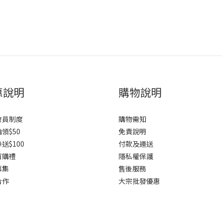
惠說明
購物說明
會員制度
購物需知
領$50
免責說明
送$100
付款及運送
首購禮
隱私權保護
募集
售後服務
合作
大宗批發優惠