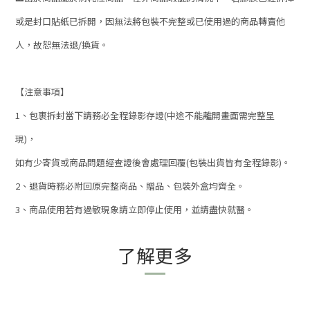
或是封口貼紙已拆開，因無法將包裝不完整或已使用過的商品轉賣他
人，故恕無法退
/
換貨。
【注意事項】
1
、包裹拆封當下請務必全程錄影存證
(
中途不能離開畫面需完整呈
現
)
，
如有少寄貨或商品問題經查證後會處理回覆
(
包裝出貨皆有全程錄影
)
。
2
、退貨時務必附回原完整商品、贈品、包裝外盒均齊全。
3
、商品使用若有過敏現象請立即停止使用，並請盡快就醫。
了解更多