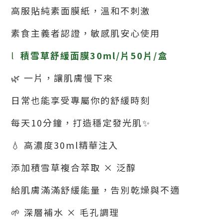
高服貼純素面膜紙，溫和不刺激
素食主義者認證，敏感肌安心使用
l
積雪草舒緩面膜
30ml/
片
50
片
/
盒
🌿
一片，讓肌膚慢下來
日常也能享受專屬你的舒緩時刻
每天
10
分鐘，打造穩定發光肌
✨
💧
高濃度
30ml
精華注入
添加積雪草複合萃取 × 泛醇
給肌膚滿滿舒緩能量，告別乾燥與不適
🌱
深層補水 × 毛孔調理