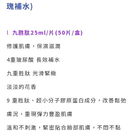
瑰補水
)
l
九胜肽
25ml/
片
(50
片
/
盒
)
修護肌膚，保濕滋潤
4
重玻尿酸 長效補水
九重胜肽 光滑緊緻
淡淡的花香
9
重胜肽、超小分子膠原蛋白成分，改善鬆弛
膚況，重現彈力豐盈肌膚
溫和不刺激，緊密貼合臉部肌膚，不悶不黏