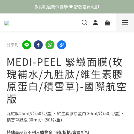
敏弱肌極簡保養學 ❤️ 舒敏霜買4送1
頭皮保養月❤️養髮精華買2送1
📣 加入LINE好友送50元
頭皮保養月❤️養髮精華買2送1
分享到
MEDI-PEEL 緊緻面膜(玫
瑰補水/九胜肽/維生素膠
原蛋白/積雪草)-國際航空
版
九胜肽25ml/片(50片/盒)、維生素膠原蛋白 30ml/片(50片/盒)、
積雪草舒緩 30ml/片(50片/盒)
特殊商品恕不列入購物金回饋/折抵/會員折扣