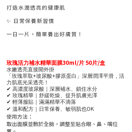
打造水潤透亮的健康肌
✨
日常保養新習慣
一日一片，簡單養出好膚質！
30ml/
50
/
玫瑰活力補水精華面膜
片
片
盒
水嫩透亮直接開外掛
+
+
「玫瑰萃取
玻尿酸
膠原蛋白」深層潤澤平滑，活
力肌底光采透亮！
✔
高濃度玻尿酸｜深層補水、鎖住水分
✔
玫瑰精華｜舒緩乾燥、提升肌膚光澤
✔
輕薄服貼｜滿滿精華不滴落
OK
✔
溫和配方｜日常保養、敏弱肌也
使用方法：
取出面膜並敷於全臉，調整至貼合眼、鼻、嘴位
置。