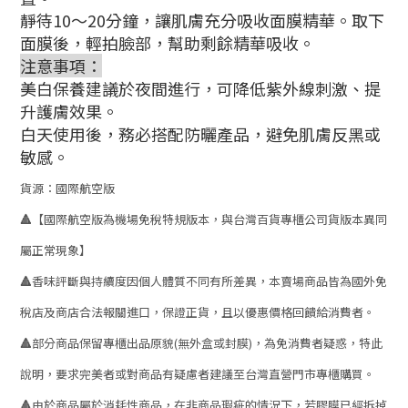
靜待
10
～
20
分鐘，讓肌膚充分吸收面膜精華。取下
面膜後，輕拍臉部，幫助剩餘精華吸收。
注意事項：
美白保養建議於夜間進行，可降低紫外線刺激、提
升護膚效果。
白天使用後，務必搭配防曬產品，避免肌膚反黑或
敏感。
貨源：國際航空版
🔺
【國際航空版為機場免稅特規版本，與台灣百貨專櫃公司貨版本異同
屬正常現象】
🔺
香味評斷與持續度因個人體質不同有所差異，本賣場商品皆為國外免
稅店及商店合法報關進口，保證正貨，且以優惠價格回饋給消費者。
🔺
部分商品保留專櫃出品原貌
(
無外盒或封膜
)
，為免消費者疑惑，特此
說明，要求完美者或對商品有疑慮者建議至台灣直營門市專櫃購買。
🔺
由於商品屬於消耗性商品，在非商品瑕疵的情況下，若膠膜已經拆掉