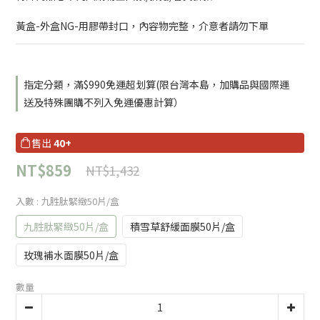
黃盒-外盒NG-用膠帶封口，內容物完整，介意者請勿下單
指定分類，滿$990免運超划算(限台灣本島，加購品與國際運
送及特殊團購不列入免運優惠計算）
售出
40+
NT$859
NT$1,432
入數
: 九胜肽緊緻50片/盒
九胜肽緊緻50片/盒
積雪草舒緩面膜50片/盒
玫瑰補水面膜50片/盒
數量