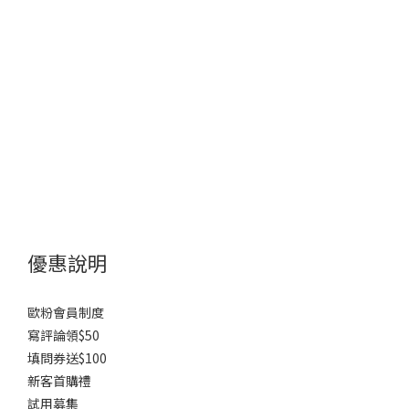
優惠說明
歐粉會員制度
寫評論領$50
填問券送$100
新客首購禮
試用募集