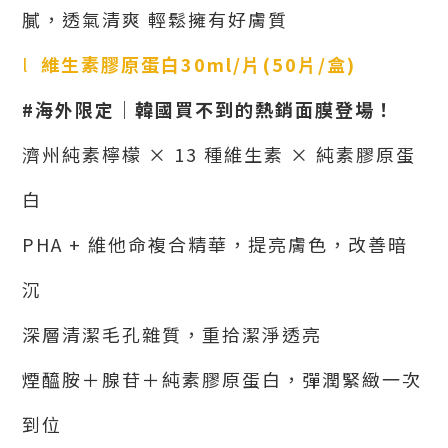
膩，透氣清爽 輕鬆擁有好膚質
l
維生素膠原蛋白
30ml/
片
(50
片
/
盒
)
#
海外限定｜韓國買不到的熱銷面膜登場！
濟州純素檸檬
×
13
種維生素
×
純素膠原蛋
白
PHA +
維他命複合精華，提亮膚色，改善暗
沉
深層清潔毛孔雜質，重拾潔淨透亮
煙醯胺＋腺苷＋純素膠原蛋白，彈潤緊緻一次
到位