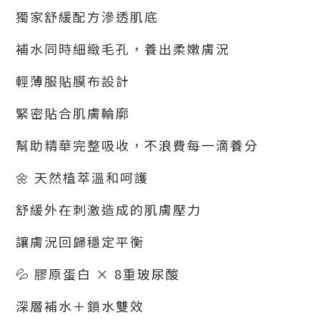
獨家舒緩配方滲透肌底
補水同時細緻毛孔，養出柔嫩膚況
輕薄服貼膜布設計
緊密貼合肌膚輪廓
幫助精華完整吸收，不浪費每一滴養分
🌼
天然植萃溫和呵護
舒緩外在刺激造成的肌膚壓力
讓膚況回歸穩定平衡
💦
膠原蛋白 ×
8
重玻尿酸
深層補水＋鎖水雙效