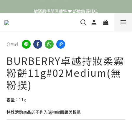
頭皮保養月❤️養髮精華買2送1
敏弱肌極簡保養學 ❤️ 舒敏霜買4送1
📣 加入LINE好友送50元
頭皮保養月❤️養髮精華買2送1
分享到
BURBERRY卓越持妝柔霧
粉餅11g#02Medium(無
粉撲)
容量：11g
特殊活動商品恕不列入購物金回饋與折抵