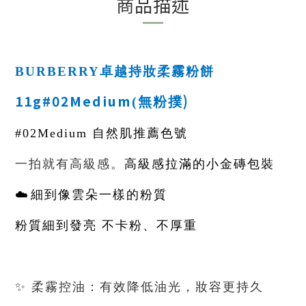
商品描述
BURBERRY
卓越持妝柔霧粉餅
)
11g#02Medium
(
無粉撲
#02Medium
自然肌推薦色號
一拍就有高級感。
高級感拉滿的小金磚包裝
☁
️
細到像雲朵一樣的粉質
粉質細到發亮 不卡粉、不厚重
✨
柔霧控油：有效降低油光，妝容更持久