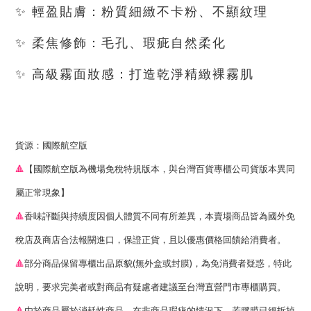
✨
輕盈貼膚：粉質細緻不卡粉、不顯紋理
✨
柔焦修飾：毛孔、瑕疵自然柔化
✨
高級霧面妝感：打造乾淨精緻裸霧肌
貨源：國際航空版
🔺
【國際航空版為機場免稅特規版本，與台灣百貨專櫃公司貨版本異同
屬正常現象】
🔺
香味評斷與持續度因個人體質不同有所差異，本賣場商品皆為國外免
稅店及商店合法報關進口，保證正貨，且以優惠價格回饋給消費者。
(
)
🔺
部分商品保留專櫃出品原貌
無外盒或封膜
，為免消費者疑惑，特此
說明，要求完美者或對商品有疑慮者建議至台灣直營門市專櫃購買。
🔺
由於商品屬於消耗性商品，在非商品瑕疵的情況下，若膠膜已經拆掉