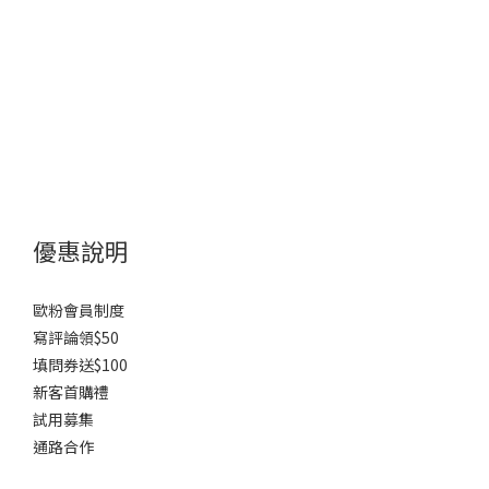
優惠說明
歐粉會員制度
寫評論領$50
填問券送$100
新客首購禮
試用募集
通路合作