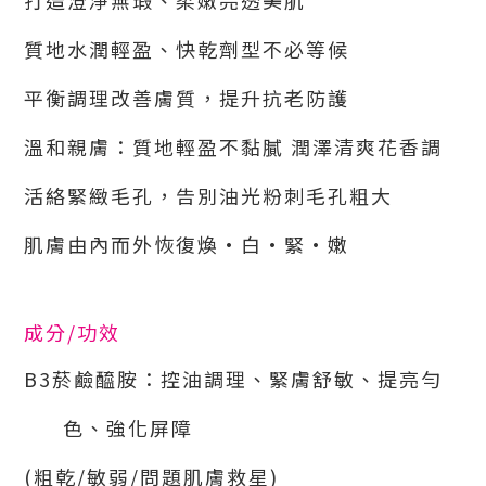
打造澄淨無瑕、柔嫩亮透美肌
質地水潤輕盈、快乾劑型不必等候
平衡調理改善膚質，提升抗老防護
溫和親膚：質地輕盈不黏膩 潤澤清爽花香調
活絡緊緻毛孔，告別油光粉刺毛孔粗大
肌膚由內而外恢復煥•白•緊•嫩
成分/功效
B3菸鹼醯胺：控油調理、緊膚舒敏、提亮勻
色、強化屏障
(粗乾/敏弱/問題肌膚救星)