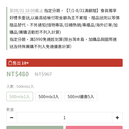
至
08/31 16:00
截止
指定分類，【7/1-8/31滿額贈】會員獨享
好禮多重送,以最高結帳付款金額為主不累贈、贈品送完以等價
贈品替代、不另通知(惜物專區/日韓熱銷/專櫃品/海外訂單/加
購品/團購活動恕不列入計算)
指定分類，滿$990免運超划算(限台灣本島，加購品與國際運
送及特殊團購不列入免運優惠計算）
售出
10+
NT$480
NT$967
入數
: 500mlx1入
500mlx1入
500mlx3入
500ml優惠5入
數量