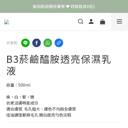
敏弱肌極簡保養學 ❤️ 舒敏霜買4送1
頭皮保養月❤️養髮精華買2送1
📣 加入LINE好友送50元
頭皮保養月❤️養髮精華買2送1
分享到
B3菸鹼醯胺透亮保濕乳
液
容量：500ml
煥•白•緊•嫩
抗老活膚明星成分
適合膚質: 毛孔粗大、膚色不均與全膚質
控油調理緊緻毛孔 嫩白提亮勻色淡瑕