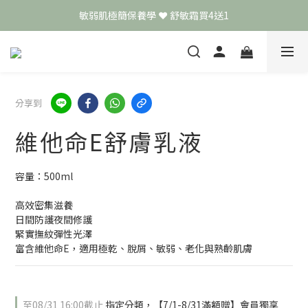
敏弱肌極簡保養學 ❤️ 舒敏霜買4送1
頭皮保養月❤️養髮精華買2送1
📣 加入LINE好友送50元
頭皮保養月❤️養髮精華買2送1
分享到
維他命E舒膚乳液
容量：500ml
高效密集滋養 
日間防護夜間修護 
緊實撫紋彈性光澤 
富含維他命E，適用極乾、脫屑、敏弱、老化與熟齡肌膚
至
08/31 16:00
截止
指定分類，【7/1-8/31滿額贈】會員獨享