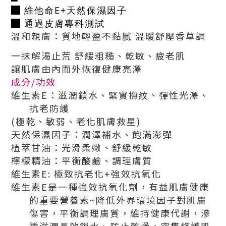
█
維他命E+天然保濕因子
█
通過皮膚專科測試
溫和親膚：質地輕盈不黏膩 溫暖舒壓香草調
一抹解渴止荒 舒緩粗糙、乾敏、疲老肌
讓肌膚由內而外恢復健康亮澤
成分/功效
維生素E：滋潤鎖水、緊實撫紋、彈性光澤、
抗老防護
(極乾、敏弱、老化肌膚救星)
天然保濕因子：潤澤補水、飽滿澎彈
植萃甘油：光滑柔嫩、舒緩乾敏
檸檬精油：平衡酸鹼、調理膚質
維生素E: 極致抗老化+強效抗氧化
維生素E是一種強效抗氧化劑，有益肌膚健康
的重要營養素~降低外界環境因子對肌膚
傷害，平衡調理膚質，維持健康代謝，滲