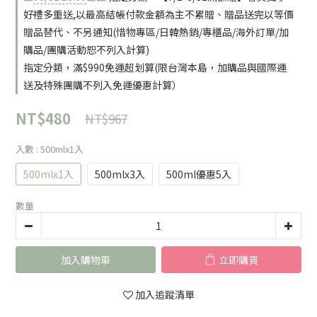
好禮多重送,以最高結帳付款金額為主不累贈、贈品送完以等價
贈品替代、不另通知(惜物專區/日韓熱銷/專櫃品/海外訂單/加
購品/團購活動恕不列入計算)
指定分類，滿$990免運超划算(限台灣本島，加購品與國際運
送及特殊團購不列入免運優惠計算）
NT$480
NT$967
入數
: 500mlx1入
500mlx1入
500mlx3入
500ml優惠5入
數量
加入購物車
立即購買
加入追蹤清單