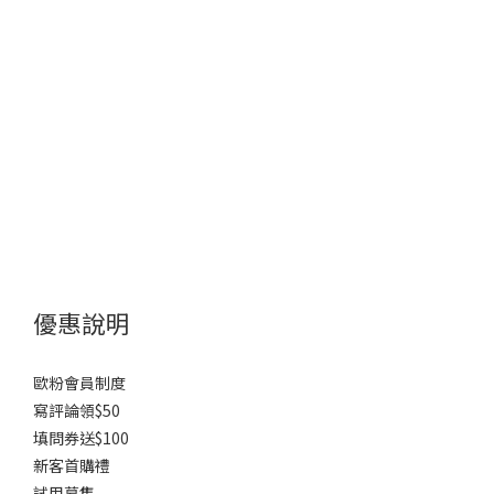
優惠說明
歐粉會員制度
寫評論領$50
填問券送$100
新客首購禮
試用募集