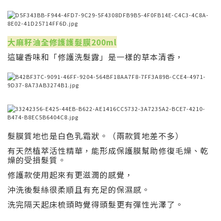
大麻籽油全修護護髮膜200ml
這罐香味和「修護洗髮露」是一樣的草本清香，
髮膜質地也是白色乳霜狀。（兩款質地差不多）
有天然植萃活性精華，能形成保護膜幫助修復毛燥、乾
燥的受損髮質。
修護款使用起來有更滋潤的感覺，
沖洗後髮絲很柔順且有充足的保濕感。
洗完隔天起床梳頭時覺得頭髮更有彈性光澤了。