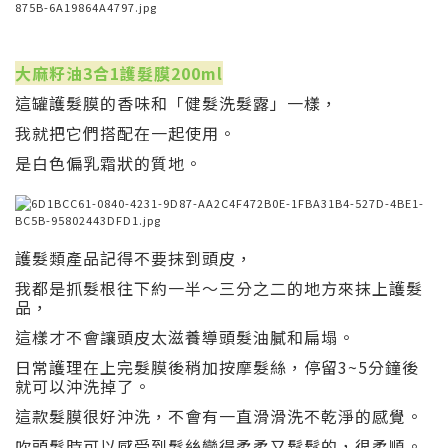
大麻籽油3合1護髮膜200ml
這罐護髮膜的香味和「健髮洗髮露」一樣，
我就把它們搭配在一起使用。
是白色偏乳霜狀的質地。
護髮類產品記得不要抹到頭皮，
我都是抓髮根往下約一半～三分之二的地方來抹上護髮
品，
這樣才不會讓頭皮太滋養導頭髮油膩和扁塌。
日常護理在上完髮膜後稍加按摩髮絲，停留3~5分鐘後
就可以沖洗掉了。
這款髮膜很好沖洗，不會有一直滑滑洗不乾淨的感覺。
吹頭髮時可以感受到髮絲變得柔柔又鬆鬆的，很柔順。