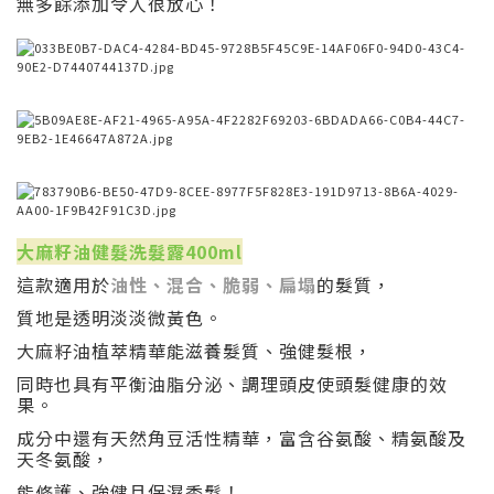
無多餘添加令人很放心！
大麻籽油健髮洗髮露400ml
這款適用於
油性、混合、脆弱、扁塌
的髮質，
質地是透明淡淡微黃色。
大麻籽油植萃精華能滋養髮質、強健髮根，
同時也具有平衡油脂分泌、調理頭皮使頭髮健康的效
果。
成分中還有天然角豆活性精華，富含谷氨酸、精氨酸及
天冬氨酸，
能修護、強健且保濕秀髮！