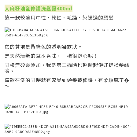
大麻籽油全修護洗髮露400ml
這一款較適用中性、乾性、毛躁、染燙過的頭髮
它的質地是帶綠色的透明凝露狀。
是天然清新的草本香味，一樣很舒心呢！
同樣無矽靈添加，我洗第二遍時也輕鬆起泡好搓揉髮絲
唷。
這款在洗的同時就有感受到頭髮被修護，有柔順感了�
～