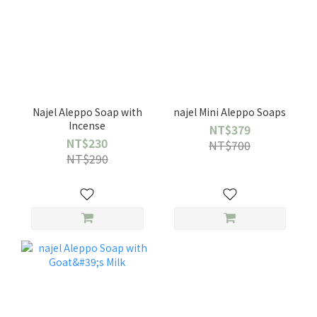
Najel Aleppo Soap with
najel Mini Aleppo Soaps
Incense
NT$379
NT$230
NT$700
NT$290