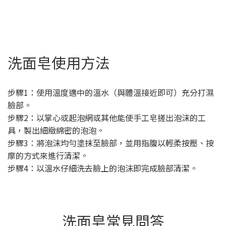
洗面皂使用方法
步驟1：使用溫度適中的溫水（與體溫接近即可）充分打濕
臉部。
步驟2：以掌心或起泡網或其他能使手工皂搓出泡沫的工
具，製出細緻綿密的泡泡。
步驟3：將泡沫均勻塗抹至臉部，並用指腹以輕柔按壓、按
摩的方式來進行清潔。
步驟4：以溫水仔細洗去臉上的泡沫即完成臉部清潔。
洗面皂常見問答