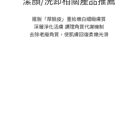
潔顏/洗卸相關產品推薦
擺脫「厚臉皮」重拾嫩白細緻膚質
深層淨化活膚 調理角質代謝機制
去除老廢角質，使肌膚回復柔嫩光滑