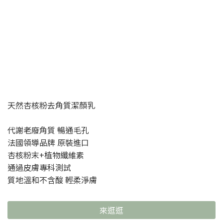
天然杏核粉去角質潔顏乳
代謝老廢角質 暢通毛孔
法國領導品牌 原裝進口
杏核粉末+植物纖維素
通過皮膚專科測試
質地溫和不含酸 輕柔淨膚
來逛逛