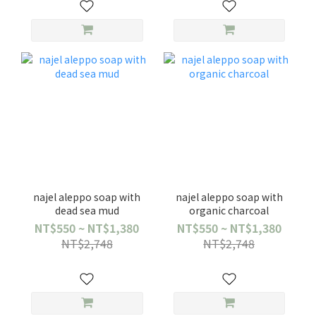
najel aleppo soap with
najel aleppo soap with
dead sea mud
organic charcoal
NT$550 ~ NT$1,380
NT$550 ~ NT$1,380
NT$2,748
NT$2,748