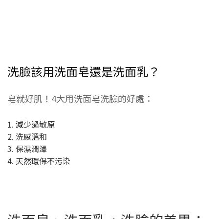
洗臉該用洗面皂還是洗面乳？
皂就好肌！4大用洗面皂洗臉的好處：
1. 減少過敏原
2. 洗感溫和
3. 保濕潤澤
4. 天然環保不污染