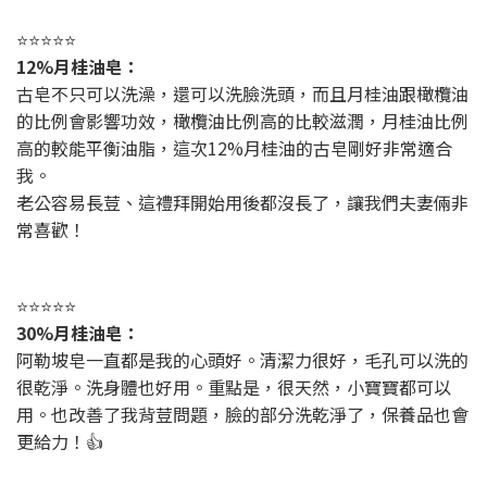
⭐⭐⭐⭐⭐
12%月桂油皂：
古皂不只可以洗澡，還可以洗臉洗頭，而且月桂油跟橄欖油
的比例會影響功效，橄欖油比例高的比較滋潤，月桂油比例
高的較能平衡油脂，這次12%月桂油的古皂剛好非常適合
我。
老公容易長荳、這禮拜開始用後都沒長了，讓我們夫妻倆非
常喜歡！
⭐⭐⭐⭐⭐
30%月桂油皂：
阿勒坡皂一直都是我的心頭好。清潔力很好，毛孔可以洗的
很乾淨。洗身體也好用。重點是，很天然，小寶寶都可以
用。也改善了我背荳問題，臉的部分洗乾淨了，保養品也會
更給力！👍