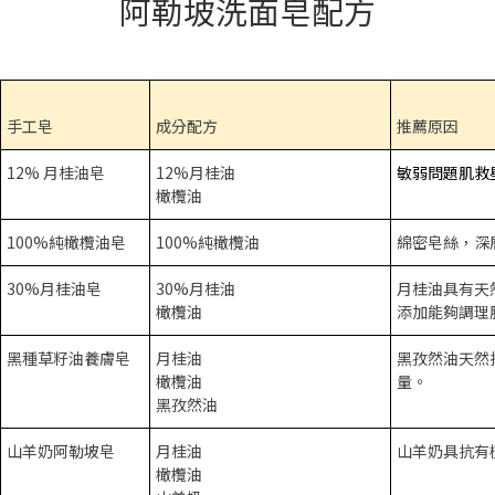
阿勒坡洗面皂配方
手工皂
成分配方
推薦原因
12% 月桂油皂
12%月桂油
敏弱問題肌救
橄欖油
100%純橄欖油皂
100%純橄欖油
綿密皂絲，深
30%月桂油皂
30%月桂油
月桂油具有天
橄欖油
添加能夠調理
黑種草籽油養膚皂
月桂油
黑孜然油天然
橄欖油
量。
黑孜然油
山羊奶阿勒坡皂
月桂油
山羊奶具抗有
橄欖油