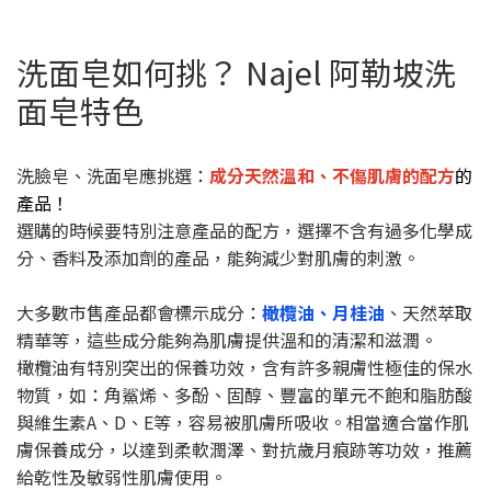
洗面皂如何挑？ Najel 阿勒坡洗
面皂特色
洗臉皂、洗面皂應挑選：
成分天然溫和、不傷肌膚
的配方
的
產品！
選購的時候要特別注意產品的配方，選擇不含有過多化學成
分、香料及添加劑的產品，能夠減少對肌膚的刺激。
大多數市售產品都會標示成分：
橄欖油、月桂油
、天然萃取
精華等，這些成分能夠為肌膚提供溫和的清潔和滋潤。
橄欖油有特別突出的保養功效，含有許多親膚性極佳的保水
物質，如：角鯊烯、多酚、固醇、豐富的單元不飽和脂肪酸
與維生素A、D、E等，容易被肌膚所吸收。相當適合當作肌
膚保養成分，以達到柔軟潤澤、對抗歲月痕跡等功效，推薦
給乾性及敏弱性肌膚使用。