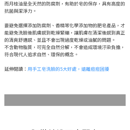
而月桂油是全天然的防腐劑，有助於皂的保存，具有高度的
抗菌與潔淨力。
要避免選擇添加防腐劑、香精等化學添加物的肥皂產品，才
能避免洗臉後肌膚感到乾燥緊繃，讓肌膚在清潔後感到真正
的清爽舒適感、並且不會出現過度乾燥或油膩的問題。
不含動物脂質，可完全自然分解，不會造成環境汙染負擔，
符合現代人追求自然、環保的概念。
延伸閱讀：
用手工皂洗臉的5大好處，遠離痘痘困擾
月桂油調理舒
純天然無添加
細緻泡沫 溫和
敏弱肌適用
緩
潔淨