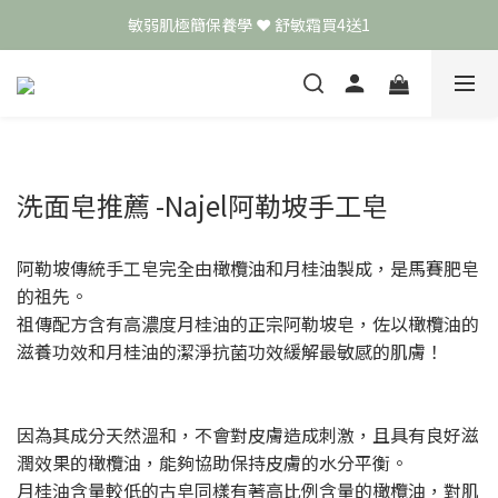
頭皮保養月❤️養髮精華買2送1
📣 加入LINE好友送50元
頭皮保養月❤️養髮精華買2送1
洗面皂推薦 -Najel阿勒坡手工皂
阿勒坡傳統手工皂完全由橄欖油和月桂油製成，是馬賽肥皂
的祖先。
祖傳配方含有高濃度月桂油的正宗阿勒坡皂，佐以橄欖油的
滋養功效和月桂油的潔淨抗菌功效緩解最敏感的肌膚！
因為其成分天然溫和，不會對皮膚造成刺激，且具有良好滋
潤效果的橄欖油，能夠協助保持皮膚的水分平衡。
月桂油含量較低的古皂同樣有著高比例含量的橄欖油，對肌