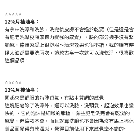
⭐⭐⭐⭐⭐
12%月桂油皂：
有拿來洗澡和洗臉，洗完後皮膚不會過於乾澀（但是還是會
有肥皂洗澡皮膚摩擦力變強的感覺），臉的部分幾乎沒有緊
繃感，整體感受上很舒服～清潔效果也很不錯，我的臉有時
候太油都需要洗兩次，這款古皂一次就可以洗乾淨，很喜歡
這個品項！
⭐⭐⭐⭐⭐
12%月桂油皂：
聞起來是舒服的特殊香氣，有點木質調的感覺
這塊肥皂除了洗澡外，還可以洗臉、洗頭髮，起泡效果也蠻
快的 ，它的泡沫是細緻的那種，有些肥皂洗完會有乾澀的
感覺，但這款不會，而且就算洗臉也不會因為沒有馬上擦保
養品而覺得有乾澀感，覺得目前使用下來感覺蠻不錯的~