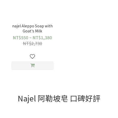
najel Aleppo Soap with
Goat's Milk
NT$550 ~ NT$1,380
NT$2,730
Najel 阿勒坡皂 口碑好評