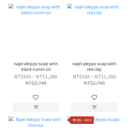
najel aleppo soap with
najel aleppo soap with
black cumin oil
red clay
NT$550 ~ NT$1,380
NT$550 ~ NT$1,380
NT$2,748
NT$2,748
買1送1，共2入