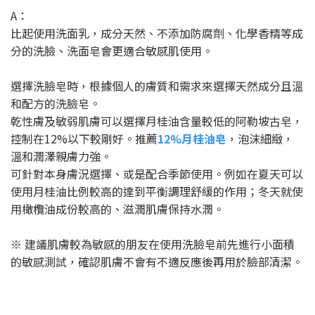
A：
比起使用洗面乳，成分天然、不添加防腐劑、化學香精等成
分的洗臉、洗面皂會更適合敏感肌使用。
選擇洗臉皂時，根據個人的膚質和需求來選擇天然成分且溫
和配方的洗臉皂。
乾性膚及敏弱肌膚可以選擇月桂油含量較低的阿勒坡古皂，
控制在12%以下較剛好。推薦
12%月桂油皂
，泡沫細緻，
溫和潤澤親膚力強。
可針對本身膚況選擇、或是配合季節使用。例如在夏天可以
使用月桂油比例較高的達到平衡調理舒緩的作用；冬天就使
用橄欖油成份較高的、滋潤肌膚保持水潤。
※ 建議肌膚較為敏感的朋友在使用洗臉皂前先進行小面積
的敏感測試，確認肌膚不會有不適反應後再用於臉部清潔。