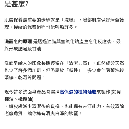
是甚麼?
肌膚保養最重要的步驟就是「洗臉」，臉部肌膚做好清潔護
理，後續的保養過程也能輕鬆許多。
洗面皂的原理
是透過油脂與氫氧化鈉產生皂化反應後，最
終形成肥皂及甘油。
洗面皂給人的印象長期停留在「清潔力高」，雖然成分天然
也少了許多添加劑，但仍屬於「鹼性」，多少會伴隨著洗後
緊繃、乾澀等問題。
現今許多洗面皂產品會選擇
高保濕的植物油脂
來製作(
如月
桂油、橄欖油
)
，讓皮膚減少清潔後的負擔、也能保有去汙能力，有效清除
老廢角質，讓你擁有清爽白淨的臉蛋！